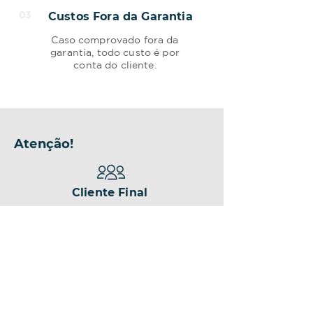
03
Custos Fora da Garantia
Caso comprovado fora da
garantia, todo custo é por
conta do cliente.
Atenção!
Cliente Final
Apenas o cliente final pode preencher.
Terceiros
Desconsiderados