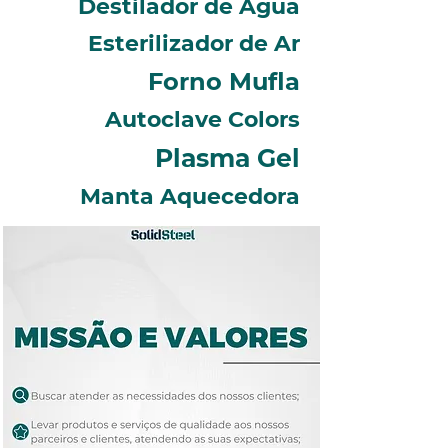
Destil
ador de Água
E
sterilizador de Ar
Forno Mufla
Autoclave Colors
Pl
asma Gel
Manta Aquecedora