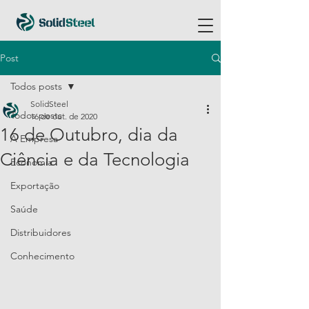
Post
Todos posts
SolidSteel
Todos posts
16 de out. de 2020
16 de Outubro, dia da
A Empresa
Ciência e da Tecnologia
Economia
Exportação
Saúde
Distribuidores
Conhecimento