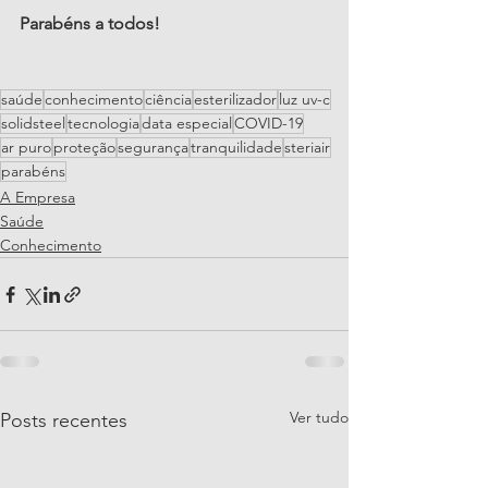
Parabéns a todos!
saúde
conhecimento
ciência
esterilizador
luz uv-c
solidsteel
tecnologia
data especial
COVID-19
ar puro
proteção
segurança
tranquilidade
steriair
parabéns
A Empresa
Saúde
Conhecimento
Ver tudo
Posts recentes